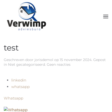
Skip to main content
test
Geschreven door
jorisdemol
op
15 november 2024
. Gepost
op
in
Niet gecategoriseerd
.
Geen reacties
test
linkedin
whatsapp
Whatsapp